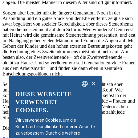
singen. Die meisten Männer in diesem Alter sind oft gut informiert.
Sorgen aber bereitet mir die jüngere Generation. Noch in der
Ausbildung und ein gutes Stück von der Ehe entfernt, zeigt sie sich
zwar begeistert von sozialer Gerechtigkeit, aber dieses Steuerthema
haben die meisten nicht auf dem Schirm. Wen wunderts? Denn erst
mit Heirat wird die gemeinsame Steuerrechnung präsentiert, und erst
im Nachgang gehen vielen Männern und Frauen die Augen auf: Mit
Geburt der Kinder und den hohen externen Betreuungskosten geht
die Rechnung eines Zweiteinkommens meist nicht mehr auf. Am
besten also, der Zweitverdienende – oft die Zweitverdienende –
bleibt zu Hause. Und so verlieren wir seit Generationen viele Frauen
aus dem Arbeitsmarkt – und finden sie dann eben in zentralen
Entscheidungspositionen nicht.
×
Seit dem Sammeltag am Bellevue gehen mir die politisch eher
uninteressierten jungen Frauen nicht mehr aus dem Kopf. Wie
DIESE WEBSEITE
können wir sie erreichen? Wir haben es schliesslich selbst in der
GERMAN
Hand, unsere Gesellschaft so zu verändern, dass beide – Frauen und
VERWENDET
ENGLISH
Männer – Beruf und Familie vereinbaren können. Weitermachen
COOKIES.
heisst darum die Devise, denn für die gerechte Sache zählt jede
Stimme.
Wir verwenden Cookies, um die
Benutzerfreundlichkeit unserer Website
Die Kolumne ist am 10.9.2021 in der
zu verbessern. Durch die weitere