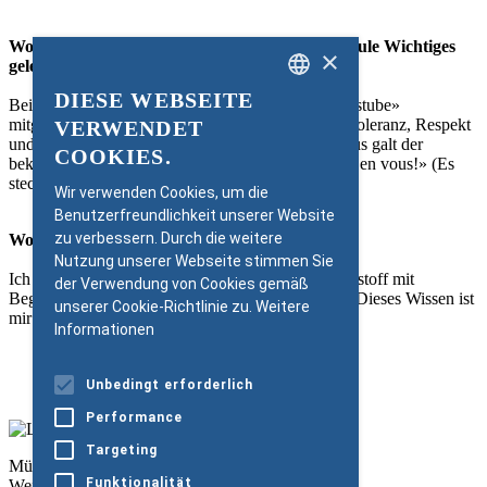
Wo oder bei wem haben Sie ausserhalb der Schule Wichtiges
×
gelernt?
DIESE WEBSEITE
Bei meinen Eltern: Sie haben mir die «gute Kinderstube»
GERMAN
mitgegeben. Das bedeutet, Werte wie Solidarität, Toleranz, Respekt
VERWENDET
ENGLISH
und auch Leistung zu pflegen. Bereits im Elternhaus galt der
COOKIES.
bekannte Leitspruch vom Internat Salem: «Plus est en vous!» (Es
steckt mehr in dir!)
Wir verwenden Cookies, um die
Benutzerfreundlichkeit unserer Website
zu verbessern. Durch die weitere
Wofür sind Sie der Schule dankbar?
Nutzung unserer Webseite stimmen Sie
Ich bin jenen Lehrpersonen dankbar, die den Schulstoff mit
der Verwendung von Cookies gemäß
Begeisterung und Leidenschaft lebendig machten. Dieses Wissen ist
unserer Cookie-Richtlinie zu.
Weitere
mir geblieben und ist bis heute abrufbar.
Informationen
Unbedingt erforderlich
PDF Download
Performance
Targeting
Müller-Möhl Foundation
Funktionalität
Weinplatz 10