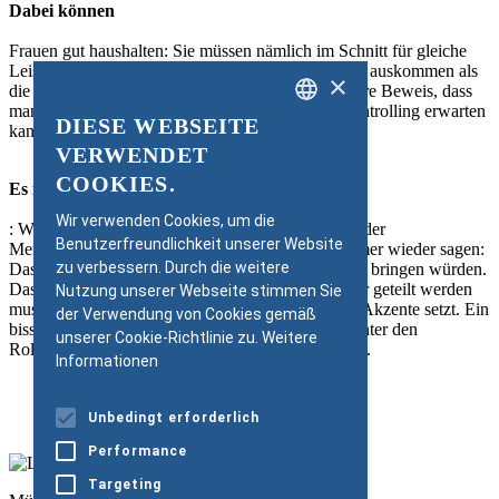
Dabei können
Frauen gut haushalten: Sie müssen nämlich im Schnitt für gleiche
Leistungen immer noch mit deutlich weniger Lohn auskommen als
×
die Männer – für besonders Unbelehrbare der bittere Beweis, dass
man von Berufsfrauen Topleistungen im Finanzcontrolling erwarten
DIESE WEBSEITE
kann!
GERMAN
VERWENDET
ENGLISH
COOKIES.
Es ist wie in Seldwyla
Wir verwenden Cookies, um die
: Wir pflegen Vorurteile und ignorieren, was gesunder
Benutzerfreundlichkeit unserer Website
Menschenverstand und zahlreiche Studien uns immer wieder sagen:
zu verbessern. Durch die weitere
Dass uns gemischte Führungsteams deutlich weiter bringen würden.
Dass Erziehungsarbeit schon zum Wohl der Kinder geteilt werden
Nutzung unserer Webseite stimmen Sie
muss. Und dass Frauenpower in Chefetagen neue Akzente setzt. Ein
der Verwendung von Cookies gemäß
bisschen Ferien sollte immer sein – wenn wir darunter den
unserer Cookie-Richtlinie zu.
Weitere
Rollenwechsel mit nachhaltiger Wirkung verstehen.
Informationen
Unbedingt erforderlich
PDF Download
Performance
Targeting