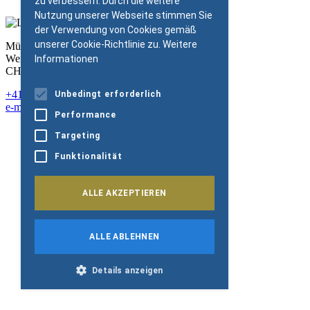
zu verbessern. Durch die weitere
Nutzung unserer Webseite stimmen Sie
der Verwendung von Cookies gemäß
unserer Cookie-Richtlinie zu.
Weitere
Müller-Möhl Foundation
Weinplatz 10
Informationen
CH-8001 Zürich
+41 43 344 66 75
Unbedingt erforderlich
e-mail@mm-foundation.org
Performance
Newsletter
Targeting
Müller-Möhl Group
Impressum
Funktionalität
Datenschutz
Cookie-Policy
Copyright 2026
ALLE AKZEPTIEREN
ALLE ABLEHNEN
Details anzeigen