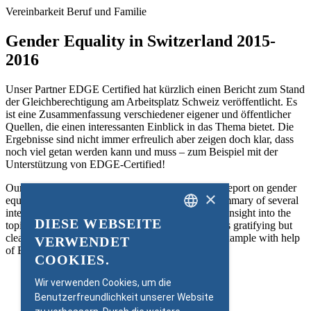
Vereinbarkeit Beruf und Familie
Gender Equality in Switzerland 2015-
2016
Unser Partner EDGE Certified hat kürzlich einen Bericht zum Stand
der Gleichberechtigung am Arbeitsplatz Schweiz veröffentlicht. Es
ist eine Zusammenfassung verschiedener eigener und öffentlicher
Quellen, die einen interessanten Einblick in das Thema bietet. Die
Ergebnisse sind nicht immer erfreulich aber zeigen doch klar, dass
noch viel getan werden kann und muss – zum Beispiel mit der
Unterstützung von EDGE-Certified!
Our Partner EDGE Certified recently published a report on gender
×
equality at the workplace in Switzerland. It is a summary of several
internal and public sources that give an interesting insight into the
DIESE WEBSEITE
topic of gender diversity. The results are not always gratifying but
GERMAN
clearly show that a lot is yet to be achieved – for example with help
VERWENDET
of EDGE-Certified!
ENGLISH
COOKIES.
Wir verwenden Cookies, um die
PDF Download
Benutzerfreundlichkeit unserer Website
EDGE Certified