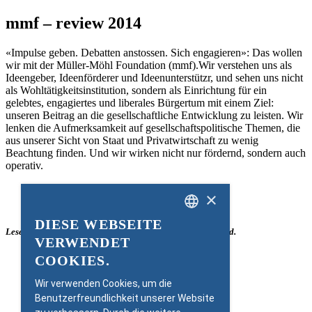
mmf – review 2014
«Impulse geben. Debatten anstossen. Sich engagieren»: Das wollen
wir mit der Müller-Möhl Foundation (mmf).Wir verstehen uns als
Ideengeber, Ideenförderer und Ideenunterstützr, und sehen uns nicht
als Wohltätigkeitsinstitution, sondern als Einrichtung für ein
gelebtes, engagiertes und liberales Bürgertum mit einem Ziel:
unseren Beitrag an die gesellschaftliche Entwicklung zu leisten. Wir
lenken die Aufmerksamkeit auf gesellschaftspolitische Themen, die
aus unserer Sicht von Staat und Privatwirtschaft zu wenig
Beachtung finden. Und wir wirken nicht nur fördernd, sondern auch
operativ.
×
DIESE WEBSEITE
GERMAN
Lesen Sie den ganzen mmf-review rechts als PDF Download.
VERWENDET
ENGLISH
COOKIES.
Wir verwenden Cookies, um die
Benutzerfreundlichkeit unserer Website
PDF Download