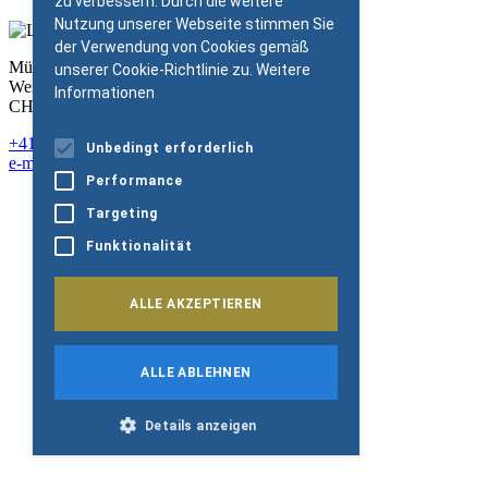
zu verbessern. Durch die weitere
Nutzung unserer Webseite stimmen Sie
der Verwendung von Cookies gemäß
Müller-Möhl Foundation
unserer Cookie-Richtlinie zu.
Weitere
Weinplatz 10
Informationen
CH-8001 Zürich
+41 43 344 66 75
Unbedingt erforderlich
e-mail@mm-foundation.org
Performance
Newsletter
Targeting
Müller-Möhl Group
Impressum
Funktionalität
Datenschutz
Cookie-Policy
Copyright 2026
ALLE AKZEPTIEREN
ALLE ABLEHNEN
Details anzeigen