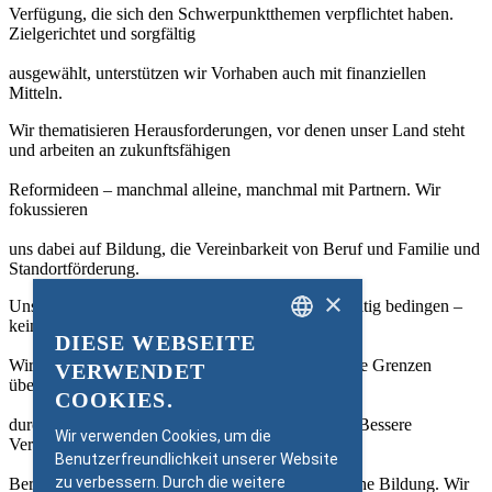
Verfügung, die sich den Schwerpunktthemen verpflichtet haben.
Zielgerichtet und sorgfältig
ausgewählt, unterstützen wir Vorhaben auch mit finanziellen
Mitteln.
Wir thematisieren Herausforderungen, vor denen unser Land steht
und arbeiten an zukunftsfähigen
Reformideen – manchmal alleine, manchmal mit Partnern. Wir
fokussieren
uns dabei auf Bildung, die Vereinbarkeit von Beruf und Familie und
Standortförderung.
×
Uns ist bewusst, dass unsere Themen sich gegenseitig bedingen –
keines ist separat zu betrachten.
DIESE WEBSEITE
GERMAN
Wir fördern und realisieren daher Projekte, die diese Grenzen
VERWENDET
überwinden: Standortförderung
ENGLISH
COOKIES.
durch Unterstützung von Frauen im Arbeitsmarkt. Bessere
Wir verwenden Cookies, um die
Vereinbarkeit von
Benutzerfreundlichkeit unserer Website
zu verbessern. Durch die weitere
Beruf und Familie durch Investition in Frühkindliche Bildung. Wir