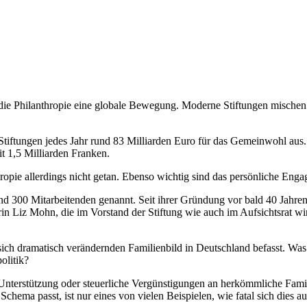
die Philanthropie eine globale Bewegung. Moderne Stiftungen mischen s
tiftungen jedes Jahr rund 83 Milliarden Euro für das Gemeinwohl aus.
it 1,5 Milliarden Franken.
hropie allerdings nicht getan. Ebenso wichtig sind das persönliche Eng
und 300 Mitarbeitenden genannt. Seit ihrer Gründung vor bald 40 Jahren 
n Liz Mohn, die im Vorstand der Stiftung wie auch im Aufsichtsrat wirk
em sich dramatisch verändernden Familienbild in Deutschland befasst. Wa
olitik?
e Unterstützung oder steuerliche Vergünstigungen an herkömmliche Fami
Schema passt, ist nur eines von vielen Beispielen, wie fatal sich dies 