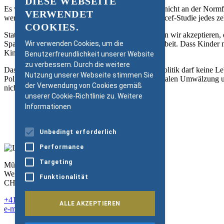
DIESE WEBSEITE
GERMAN
Es wäre darum angezeigt, gesetzliche Regelungen nicht an der Normfa
VERWENDET
werden – so wie dies in der Schweiz laut einer Unicef-Studie jedes ze
ENGLISH
COOKIES.
Statt eine Normfamilie vor Augen zu haben, müssen wir akzeptieren, da
Spagat leisten zwischen Job, Haus- und Familienarbeit. Dass Kinder 
Wir verwenden Cookies, um die
Kinder einen Migrationshintergrund haben.
Benutzerfreundlichkeit unserer Website
zu verbessern. Durch die weitere
Das Fazit ist eindeutig: Eine zeitgemäße Familienpolitik darf kein
Nutzung unserer Webseite stimmen Sie
Politik hinkt damit nicht nur hinter einer fundamentalen Umwälzung u
der Verwendung von Cookies gemäß
nicht sein.
unserer Cookie-Richtlinie zu.
Weitere
Informationen
PDF Download
Weiter zu Zeit-Online
Unbedingt erforderlich
Performance
Targeting
Müller-Möhl Foundation
Weinplatz 10
Funktionalität
CH-8001 Zürich
+41 43 344 66 75
ALLE AKZEPTIEREN
e-mail@mm-foundation.org