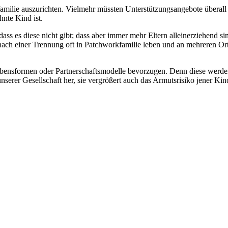
milie auszurichten. Vielmehr müssten Unterstützungsangebote überall 
hnte Kind ist.
ss es diese nicht gibt; dass aber immer mehr Eltern alleinerziehend sin
nach einer Trennung oft in Patchworkfamilie leben und an mehreren Or
e Lebensformen oder Partnerschaftsmodelle bevorzugen. Denn diese wer
nserer Gesellschaft her, sie vergrößert auch das Armutsrisiko jener Ki