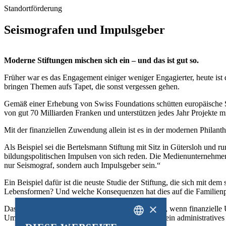
Standortförderung
Seismografen und Impulsgeber
Moderne Stiftungen mischen sich ein – und das ist gut so.
Früher war es das Engagement einiger weniger Engagierter, heute ist 
bringen Themen aufs Tapet, die sonst vergessen gehen.
Gemäß einer Erhebung von Swiss Foundations schütten europäische S
von gut 70 Milliarden Franken und unterstützen jedes Jahr Projekte m
Mit der finanziellen Zuwendung allein ist es in der modernen Philant
Als Beispiel sei die Bertelsmann Stiftung mit Sitz in Gütersloh und r
bildungspolitischen Impulsen von sich reden. Die Medienunternehmeri
nur Seismograf, sondern auch Impulsgeber sein.“
Ein Beispiel dafür ist die neuste Studie der Stiftung, die sich mit d
Lebensformen? Und welche Konsequenzen hat dies auf die Familienp
×
Das Studie macht deutlich, wie folgenschwer es ist, wenn finanziell
Umständen keine Hilfe bekommt, weil sie nicht in ein administratives 