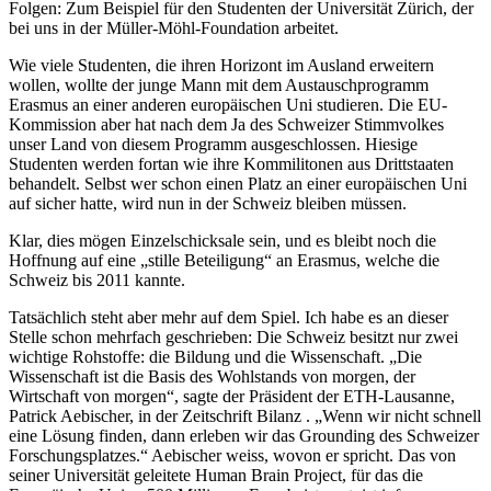
Folgen: Zum Beispiel für den Studenten der Universität Zürich, der
bei uns in der Müller-Möhl-Foundation arbeitet.
Wie viele Studenten, die ihren Horizont im Ausland erweitern
wollen, wollte der junge Mann mit dem Austauschprogramm
Erasmus an einer anderen europäischen Uni studieren. Die EU-
Kommission aber hat nach dem Ja des Schweizer Stimmvolkes
unser Land von diesem Programm ausgeschlossen. Hiesige
Studenten werden fortan wie ihre Kommilitonen aus Drittstaaten
behandelt. Selbst wer schon einen Platz an einer europäischen Uni
auf sicher hatte, wird nun in der Schweiz bleiben müssen.
Klar, dies mögen Einzelschicksale sein, und es bleibt noch die
Hoffnung auf eine „stille Beteiligung“ an Erasmus, welche die
Schweiz bis 2011 kannte.
Tatsächlich steht aber mehr auf dem Spiel. Ich habe es an dieser
Stelle schon mehrfach geschrieben: Die Schweiz besitzt nur zwei
wichtige Rohstoffe: die Bildung und die Wissenschaft. „Die
Wissenschaft ist die Basis des Wohlstands von morgen, der
Wirtschaft von morgen“, sagte der Präsident der ETH-Lausanne,
Patrick Aebischer, in der Zeitschrift Bilanz . „Wenn wir nicht schnell
eine Lösung finden, dann erleben wir das Grounding des Schweizer
Forschungsplatzes.“ Aebischer weiss, wovon er spricht. Das von
seiner Universität geleitete Human Brain Project, für das die