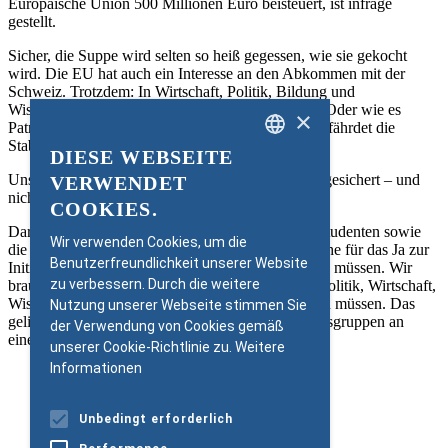
Europäische Union 500 Millionen Euro beisteuert, ist infrage
gestellt.
Sicher, die Suppe wird selten so heiß gegessen, wie sie gekocht
wird. Die EU hat auch ein Interesse an den Abkommen mit der
Schweiz. Trotzdem: In Wirtschaft, Politik, Bildung und
Wissenschaft herrscht eine große Verunsicherung. Oder wie es
×
Patrick Aebischer sagt: „Die Rechtsunsicherheit gefährdet die
Stabilität.“
DIESE WEBSEITE
GERMAN
Unser Wohlstand wird von talentierten Menschen gesichert – und
VERWENDET
ENGLISH
nicht vom Kapital allein.
COOKIES.
Darum trifft es genau die Falschen, wenn unsere Studenten sowie
Wir verwenden Cookies, um die
die Bildungs- und Forschungsinstitutionen die Zeche für das Ja zur
Benutzerfreundlichkeit unserer Website
Initiative gegen die Masseneinwanderung bezahlen müssen. Wir
zu verbessern. Durch die weitere
brauchen nun praktikable Lösungen, auf die sich Politik, Wirtschaft,
Wissenschaft, Verbände und Kantone rasch einigen müssen. Das
Nutzung unserer Webseite stimmen Sie
gelingt uns allerdings nur, wenn wir alle Interessensgruppen an
der Verwendung von Cookies gemäß
einen Tisch bringen. Bundesbern ist gefordert
unserer Cookie-Richtlinie zu.
Weitere
Informationen
PDF Download
Unbedingt erforderlich
Weiter zu Zeit-Online