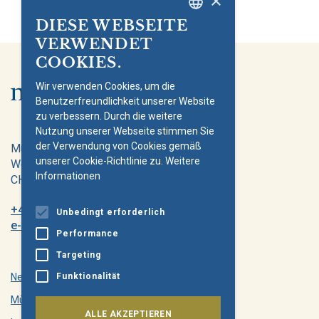
×
DIESE WEBSEITE
GERMAN
VERWENDET
ENGLISH
COOKIES.
Wir verwenden Cookies, um die
Benutzerfreundlichkeit unserer Website
zu verbessern. Durch die weitere
Nutzung unserer Webseite stimmen Sie
der Verwendung von Cookies gemäß
Müller-Möhl Foundation
unserer Cookie-Richtlinie zu.
Weitere
Weinplatz 10
Informationen
CH-8001 Zürich
+41 43 344 66 75
Unbedingt erforderlich
e-mail@mm-foundation.org
Performance
Targeting
Funktionalität
Newsletter
Müller-Möhl Group
ALLE AKZEPTIEREN