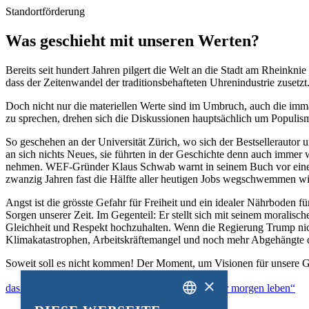
Standortförderung
Was geschieht mit unseren Werten?
Bereits seit hundert Jahren pilgert die Welt an die Stadt am Rheinkni
dass der Zeitenwandel der traditionsbehafteten Uhrenindustrie zusetzt
Doch nicht nur die materiellen Werte sind im Umbruch, auch die imma
zu sprechen, drehen sich die Diskussionen hauptsächlich um Populismu
So geschehen an der Universität Zürich, wo sich der Bestsellerauto
an sich nichts Neues, sie führten in der Geschichte denn auch immer 
nehmen. WEF-Gründer Klaus Schwab warnt in seinem Buch vor einem Ts
zwanzig Jahren fast die Hälfte aller heutigen Jobs wegschwemmen wir
Angst ist die grösste Gefahr für Freiheit und ein idealer Nährboden 
Sorgen unserer Zeit. Im Gegenteil: Er stellt sich mit seinem moralisc
Gleichheit und Respekt hochzuhalten. Wenn die Regierung Trump nich
Klimakatastrophen, Arbeitskräftemangel und noch mehr Abgehängte d
Soweit soll es nicht kommen! Der Moment, um Visionen für unsere Ges
×
das neue Buch des Think Tanks W.I.R.E. „Wie wir morgen leben“