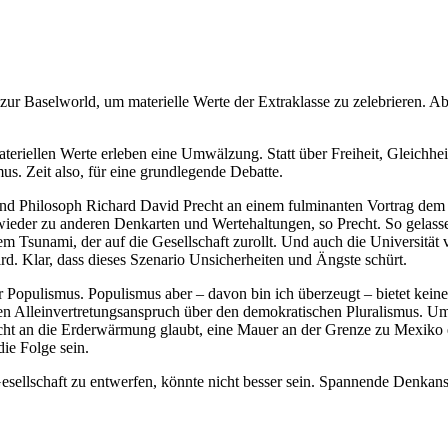
e zur Baselworld, um materielle Werte der Extraklasse zu zelebrieren. A
.
teriellen Werte erleben eine Umwälzung. Statt über Freiheit, Gleichhe
s. Zeit also, für eine grundlegende Debatte.
r und Philosoph Richard David Precht an einem fulminanten Vortrag de
wieder zu anderen Denkarten und Wertehaltungen, so Precht. So gelassen
unami, der auf die Gesellschaft zurollt. Und auch die Universität vo
d. Klar, dass dieses Szenario Unsicherheiten und Ängste schürt.
für Populismus. Populismus aber – davon bin ich überzeugt – bietet kei
hen Alleinvertretungsanspruch über den demokratischen Pluralismus. Ums
t an die Erderwärmung glaubt, eine Mauer an der Grenze zu Mexiko er
ie Folge sein.
ellschaft zu entwerfen, könnte nicht besser sein. Spannende Denkansä