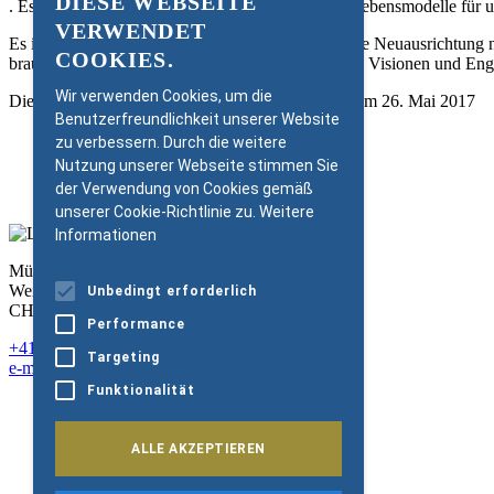
DIESE WEBSEITE
. Es zeigt neue Gestaltungsräume und alternative Lebensmodelle für uns
GERMAN
VERWENDET
Es ist also nicht nur die Uhrenindustrie, welche eine Neuausrichtung
ENGLISH
COOKIES.
braucht es gerade jetzt eine starke Zivilgesellschaft: Visionen und E
Wir verwenden Cookies, um die
Die Kolumne erschien in der Women in Business am 26. Mai 2017
Benutzerfreundlichkeit unserer Website
zu verbessern. Durch die weitere
Nutzung unserer Webseite stimmen Sie
PDF Download
der Verwendung von Cookies gemäß
Women in Business Online
unserer Cookie-Richtlinie zu.
Weitere
Informationen
Müller-Möhl Foundation
Weinplatz 10
Unbedingt erforderlich
CH-8001 Zürich
Performance
+41 43 344 66 75
Targeting
e-mail@mm-foundation.org
Funktionalität
Newsletter
Müller-Möhl Group
Impressum
ALLE AKZEPTIEREN
Datenschutz
Cookie-Policy