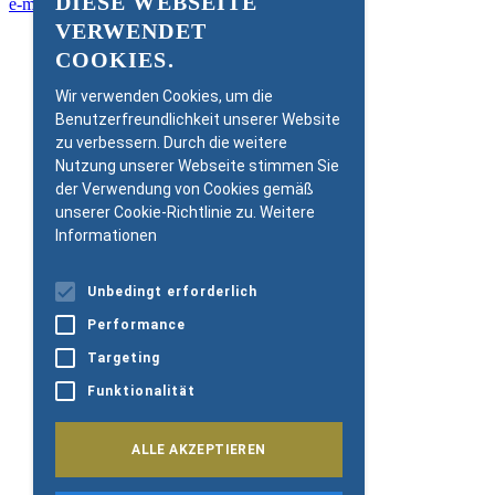
DIESE WEBSEITE
e-mail@mm-foundation.org
GERMAN
VERWENDET
Newsletter
ENGLISH
COOKIES.
Müller-Möhl Group
Impressum
Wir verwenden Cookies, um die
Datenschutz
Benutzerfreundlichkeit unserer Website
Cookie-Policy
Copyright 2026
zu verbessern. Durch die weitere
Nutzung unserer Webseite stimmen Sie
der Verwendung von Cookies gemäß
unserer Cookie-Richtlinie zu.
Weitere
Informationen
Unbedingt erforderlich
Performance
Targeting
Funktionalität
ALLE AKZEPTIEREN