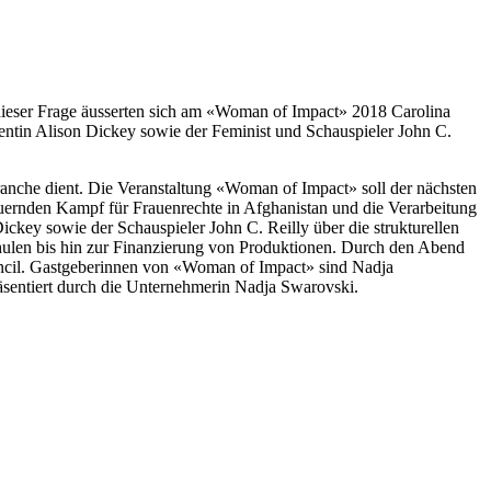
 dieser Frage äusserten sich am «Woman of Impact» 2018 Carolina
zentin Alison Dickey sowie der Feminist und Schauspieler John C.
ranche dient. Die Veranstaltung «Woman of Impact» soll der nächsten
uernden Kampf für Frauenrechte in Afghanistan und die Verarbeitung
ckey sowie der Schauspieler John C. Reilly über die strukturellen
hulen bis hin zur Finanzierung von Produktionen. Durch den Abend
uncil. Gastgeberinnen von «Woman of Impact» sind Nadja
räsentiert durch die Unternehmerin Nadja Swarovski.