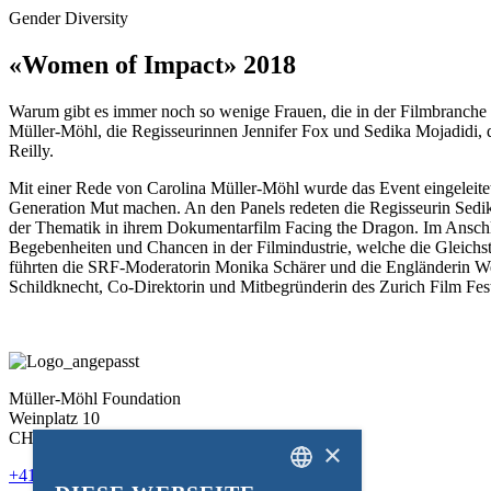
Gender Diversity
«Women of Impact» 2018
Warum gibt es immer noch so wenige Frauen, die in der Filmbranche 
Müller-Möhl, die Regisseurinnen Jennifer Fox und Sedika Mojadidi, d
Reilly.
Mit einer Rede von Carolina Müller-Möhl wurde das Event eingeleitet
Generation Mut machen. An den Panels redeten die Regisseurin Sedik
der Thematik in ihrem Dokumentarfilm Facing the Dragon. Im Anschluss
Begebenheiten und Chancen in der Filmindustrie, welche die Gleichs
führten die SRF-Moderatorin Monika Schärer und die Engländerin We
Schildknecht, Co-Direktorin und Mitbegründerin des Zurich Film Fest
Müller-Möhl Foundation
Weinplatz 10
CH-8001 Zürich
×
+41 43 344 66 75