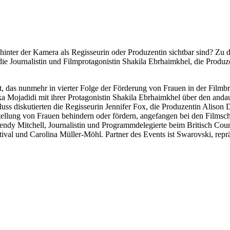
hinter der Kamera als Regisseurin oder Produzentin sichtbar sind? Zu
ie Journalistin und Filmprotagonistin Shakila Ebrhaimkhel, die Produ
, das nunmehr in vierter Folge der Förderung von Frauen in der Filmb
a Mojadidi mit ihrer Protagonistin Shakila Ebrhaimkhel über den anda
 diskutierten die Regisseurin Jennifer Fox, die Produzentin Alison Di
tellung von Frauen behindern oder fördern, angefangen bei den Filmsc
ndy Mitchell, Journalistin und Programmdelegierte beim Britisch Co
ival und Carolina Müller-Möhl. Partner des Events ist Swarovski, rep