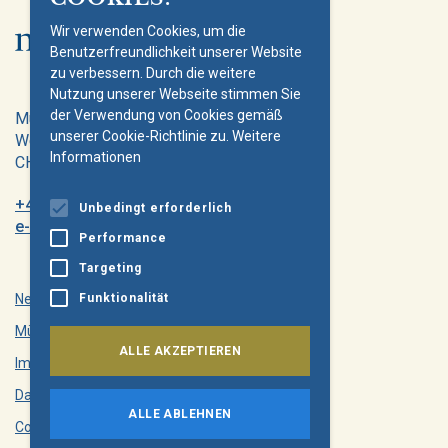
Wir verwenden Cookies, um die
Benutzerfreundlichkeit unserer Website
zu verbessern. Durch die weitere
Nutzung unserer Webseite stimmen Sie
der Verwendung von Cookies gemäß
Müller-Möhl Foundation
unserer Cookie-Richtlinie zu.
Weitere
Weinplatz 10
Informationen
CH-8001 Zürich
+41 43 344 66 75
Unbedingt erforderlich
e-mail@mm-foundation.org
Performance
Targeting
Newsletter
Funktionalität
Müller-Möhl Group
ALLE AKZEPTIEREN
Impressum
Datenschutz
ALLE ABLEHNEN
Cookie-Policy